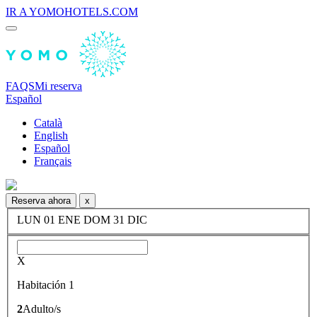
IR A YOMOHOTELS.COM
FAQS
Mi reserva
Español
Català
English
Español
Français
Reserva ahora
x
LUN
01
ENE
DOM
31
DIC
X
Habitación 1
2
Adulto/s