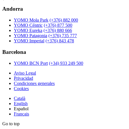
Andorra
YOMO Mola Park
(+376) 882 000
YOMO Céntric
(+376) 877 500
YOMO Eureka
(+376) 880 666
YOMO Patagonia
(+376) 735 777
YOMO Imperial
(+376) 843 478
Barcelona
YOMO BCN Port
(+34) 933 249 500
Aviso Legal
Privacidad
Condiciones generales
Cookies
Català
English
Español
Français
Go to top