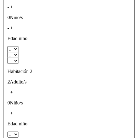
-
+
0
Niño/s
-
+
Edad niño
Habitación 2
2
Adulto/s
-
+
0
Niño/s
-
+
Edad niño