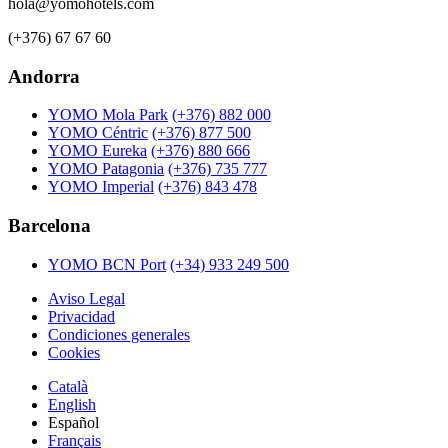
hola@yomohotels.com
(+376) 67 67 60
Andorra
YOMO Mola Park
(+376) 882 000
YOMO Céntric
(+376) 877 500
YOMO Eureka
(+376) 880 666
YOMO Patagonia
(+376) 735 777
YOMO Imperial
(+376) 843 478
Barcelona
YOMO BCN Port
(+34) 933 249 500
Aviso Legal
Privacidad
Condiciones generales
Cookies
Català
English
Español
Français