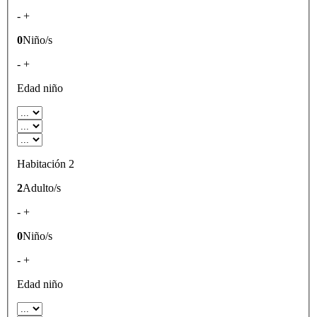
-
+
0
Niño/s
-
+
Edad niño
Habitación 2
2
Adulto/s
-
+
0
Niño/s
-
+
Edad niño