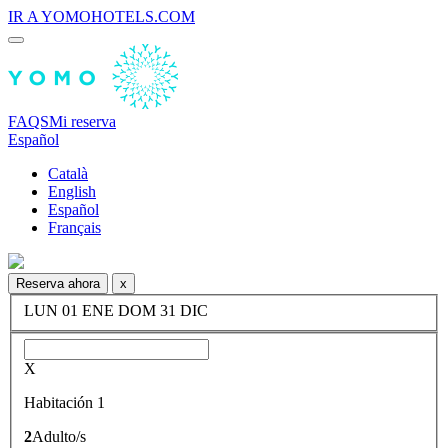
IR A YOMOHOTELS.COM
FAQS
Mi reserva
Español
Català
English
Español
Français
Reserva ahora
x
LUN
01
ENE
DOM
31
DIC
X
Habitación 1
2
Adulto/s