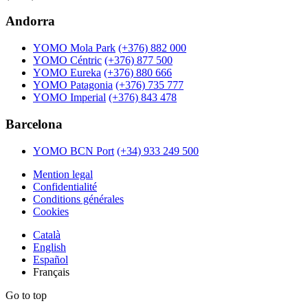
Andorra
YOMO Mola Park
(+376) 882 000
YOMO Céntric
(+376) 877 500
YOMO Eureka
(+376) 880 666
YOMO Patagonia
(+376) 735 777
YOMO Imperial
(+376) 843 478
Barcelona
YOMO BCN Port
(+34) 933 249 500
Mention legal
Confidentialité
Conditions générales
Cookies
Català
English
Español
Français
Go to top