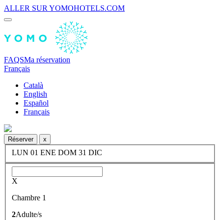
ALLER SUR YOMOHOTELS.COM
FAQS
Ma réservation
Français
Català
English
Español
Français
Réserver
x
LUN
01
ENE
DOM
31
DIC
X
Chambre 1
2
Adulte/s