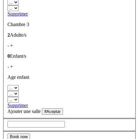
Supprimer
Chambre 3
2
Adulte/s
-
+
0
Enfant/s
-
+
Age enfant
Supprimer
Ajouter une salle