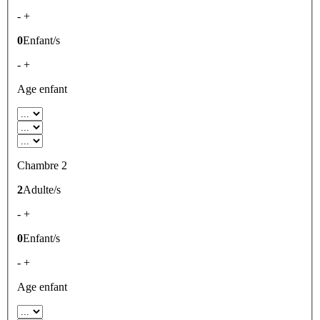
-
+
0
Enfant/s
-
+
Age enfant
Chambre 2
2
Adulte/s
-
+
0
Enfant/s
-
+
Age enfant