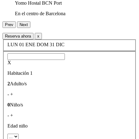
Yomo Hostal BCN Port
En el centro de Barcelona
Prev
Next
Reserva ahora
x
LUN
01
ENE
DOM
31
DIC
X
Habitación 1
2
Adulto/s
-
+
0
Niño/s
-
+
Edad niño