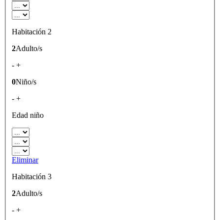
Habitación 2
2
Adulto/s
-
+
0
Niño/s
-
+
Edad niño
Eliminar
Habitación 3
2
Adulto/s
-
+