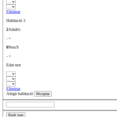
Eliminar
Habitació 3
2
Adult/s
-
+
0
Nen/S
-
+
Edat nen
Eliminar
Afegir habitació