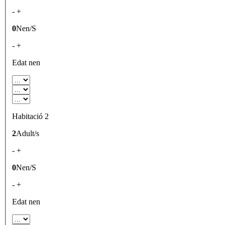
-
+
0
Nen/S
-
+
Edat nen
Habitació 2
2
Adult/s
-
+
0
Nen/S
-
+
Edat nen