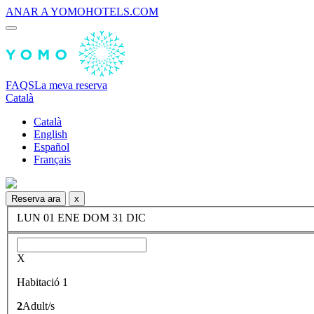
ANAR A YOMOHOTELS.COM
FAQS
La meva reserva
Català
Català
English
Español
Français
Reserva ara
x
LUN
01
ENE
DOM
31
DIC
X
Habitació 1
2
Adult/s