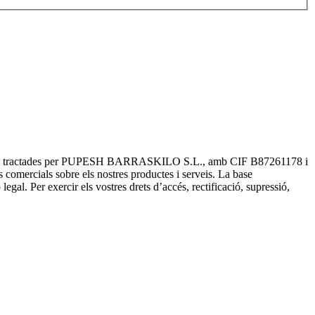
seran tractades per PUPESH BARRASKILO S.L., amb CIF B87261178 i
s comercials sobre els nostres productes i serveis. La base
gal. Per exercir els vostres drets d’accés, rectificació, supressió,