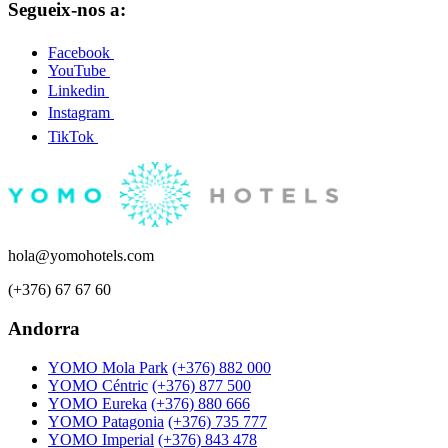
Segueix-nos a:
Facebook
YouTube
Linkedin
Instagram
TikTok
hola@yomohotels.com
(+376) 67 67 60
Andorra
YOMO Mola Park
(+376) 882 000
YOMO Céntric
(+376) 877 500
YOMO Eureka
(+376) 880 666
YOMO Patagonia
(+376) 735 777
YOMO Imperial
(+376) 843 478