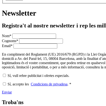
Newsletter
Registra't al nostre newsletter i rep les mil
Nom
*
Cognoms
*
Email
*
En compliment del Reglament (UE) 2016/679 (RGPD) i la Llei Org
domicili a Av. del Paral·lel, 15, 08004 Barcelona, amb la finalitat d’a
legitimadora és el vostre consentiment, que podeu retirar en qualsevol 
oposició, limitació i portabilitat, o per a més informació, consulteu la 
Sí, vull rebre publicitat i ofertes especials.
Sí, accepto les
Condicions de privadesa
.
*
Enviar
Troba'ns